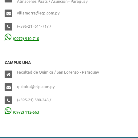
Almacenes Paats / Asunción - Paraguay
villamorra@etp.com.py
(+595-21) 611-717 /
(0972) 910-710
CAMPUS UNA
Facultad de Química / San Lorenzo - Paraguay
quimica@etp.com.py
(+595-21) 580-243 /
(0972) 112-563