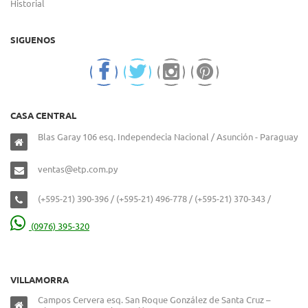
Historial
SIGUENOS
CASA CENTRAL
Blas Garay 106 esq. Independecia Nacional / Asunción - Paraguay
ventas@etp.com.py
(+595-21) 390-396 / (+595-21) 496-778 / (+595-21) 370-343 /
(0976) 395-320
VILLAMORRA
Campos Cervera esq. San Roque González de Santa Cruz –