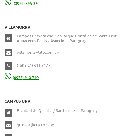
(0976) 395-320
VILLAMORRA
Campos Cervera esq. San Roque González de Santa Cruz –
Almacenes Paats / Asunción - Paraguay
villamorra@etp.com.py
(+595-21) 611-717 /
(0972) 910-710
CAMPUS UNA
Facultad de Química / San Lorenzo - Paraguay
quimica@etp.com.py