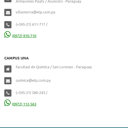
Almacenes Paats / Asunción - Paraguay
villamorra@etp.com.py
(+595-21) 611-717 /
(0972) 910-710
CAMPUS UNA
Facultad de Química / San Lorenzo - Paraguay
quimica@etp.com.py
(+595-21) 580-243 /
(0972) 112-563