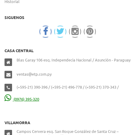
Historial
SIGUENOS
CASA CENTRAL
Blas Garay 106 esq. Independecia Nacional / Asunción - Paraguay
ventas@etp.com.py
(+595-21) 390-396 / (+595-21) 496-778 / (+595-21) 370-343 /
(0976) 395-320
VILLAMORRA
Campos Cervera esq. San Roque González de Santa Cruz –