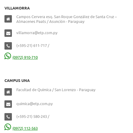
VILLAMORRA
Campos Cervera esq. San Roque González de Santa Cruz –
Almacenes Paats / Asunción - Paraguay
villamorra@etp.com.py
(+595-21) 611-717 /
(0972) 910-710
CAMPUS UNA
Facultad de Química / San Lorenzo - Paraguay
quimica@etp.com.py
(+595-21) 580-243 /
(0972) 112-563