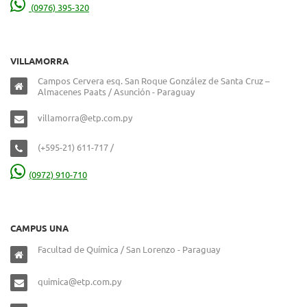
(0976) 395-320
VILLAMORRA
Campos Cervera esq. San Roque González de Santa Cruz –
Almacenes Paats / Asunción - Paraguay
villamorra@etp.com.py
(+595-21) 611-717 /
(0972) 910-710
CAMPUS UNA
Facultad de Química / San Lorenzo - Paraguay
quimica@etp.com.py