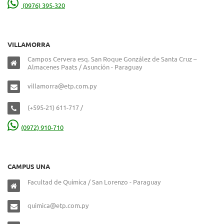
(0976) 395-320
VILLAMORRA
Campos Cervera esq. San Roque González de Santa Cruz –
Almacenes Paats / Asunción - Paraguay
villamorra@etp.com.py
(+595-21) 611-717 /
(0972) 910-710
CAMPUS UNA
Facultad de Química / San Lorenzo - Paraguay
quimica@etp.com.py