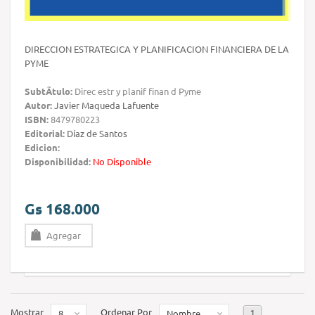
DIRECCION ESTRATEGICA Y PLANIFICACION FINANCIERA DE LA
PYME
SubtÃ­tulo:
Direc estr y planif finan d Pyme
Autor:
Javier Maqueda Lafuente
ISBN:
8479780223
Editorial:
Díaz de Santos
Edicion:
Disponibilidad:
No Disponible
Gs 168.000
Agregar
Mostrar
Ordenar Por
1
8
Nombre