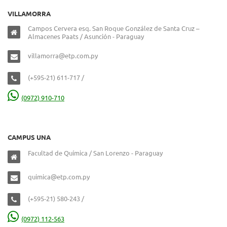
VILLAMORRA
Campos Cervera esq. San Roque González de Santa Cruz –
Almacenes Paats / Asunción - Paraguay
villamorra@etp.com.py
(+595-21) 611-717 /
(0972) 910-710
CAMPUS UNA
Facultad de Química / San Lorenzo - Paraguay
quimica@etp.com.py
(+595-21) 580-243 /
(0972) 112-563