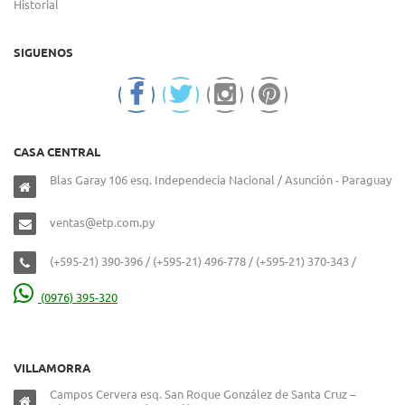
Historial
SIGUENOS
CASA CENTRAL
Blas Garay 106 esq. Independecia Nacional / Asunción - Paraguay
ventas@etp.com.py
(+595-21) 390-396 / (+595-21) 496-778 / (+595-21) 370-343 /
(0976) 395-320
VILLAMORRA
Campos Cervera esq. San Roque González de Santa Cruz –