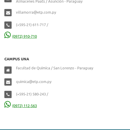
Almacenes Paats / Asunción - Paraguay
villamorra@etp.com.py
(+595-21) 611-717 /
(0972) 910-710
CAMPUS UNA
Facultad de Química / San Lorenzo - Paraguay
quimica@etp.com.py
(+595-21) 580-243 /
(0972) 112-563