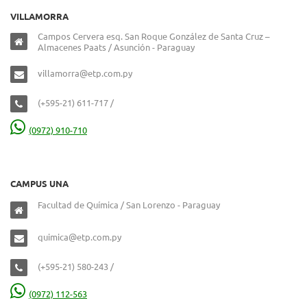
VILLAMORRA
Campos Cervera esq. San Roque González de Santa Cruz –
Almacenes Paats / Asunción - Paraguay
villamorra@etp.com.py
(+595-21) 611-717 /
(0972) 910-710
CAMPUS UNA
Facultad de Química / San Lorenzo - Paraguay
quimica@etp.com.py
(+595-21) 580-243 /
(0972) 112-563