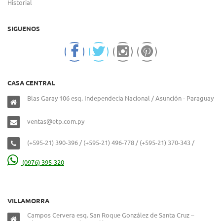
Historial
SIGUENOS
CASA CENTRAL
Blas Garay 106 esq. Independecia Nacional / Asunción - Paraguay
ventas@etp.com.py
(+595-21) 390-396 / (+595-21) 496-778 / (+595-21) 370-343 /
(0976) 395-320
VILLAMORRA
Campos Cervera esq. San Roque González de Santa Cruz –