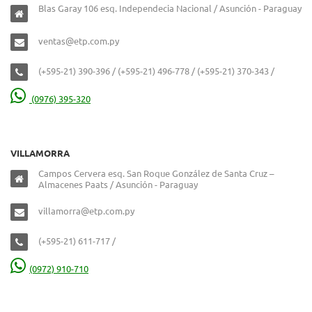
Blas Garay 106 esq. Independecia Nacional / Asunción - Paraguay
ventas@etp.com.py
(+595-21) 390-396 / (+595-21) 496-778 / (+595-21) 370-343 /
(0976) 395-320
VILLAMORRA
Campos Cervera esq. San Roque González de Santa Cruz –
Almacenes Paats / Asunción - Paraguay
villamorra@etp.com.py
(+595-21) 611-717 /
(0972) 910-710