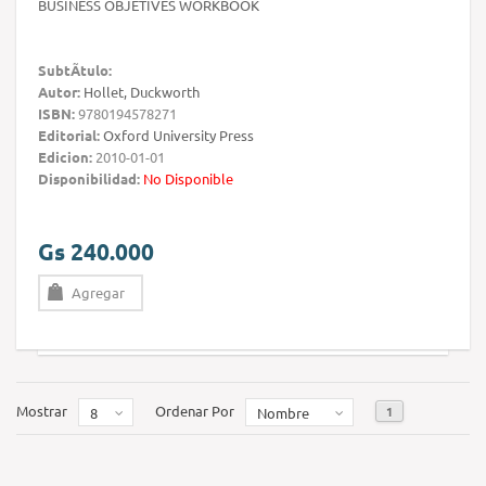
BUSINESS OBJETIVES WORKBOOK
SubtÃ­tulo:
Autor:
Hollet, Duckworth
ISBN:
9780194578271
Editorial:
Oxford University Press
Edicion:
2010-01-01
Disponibilidad:
No Disponible
Gs 240.000
Agregar
Mostrar
Ordenar Por
1
8
Nombre