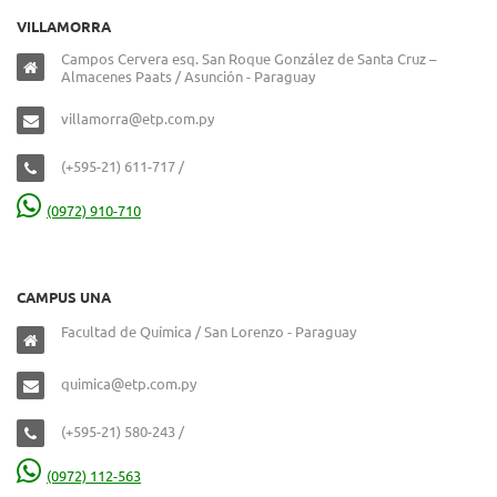
VILLAMORRA
Campos Cervera esq. San Roque González de Santa Cruz –
Almacenes Paats / Asunción - Paraguay
villamorra@etp.com.py
(+595-21) 611-717 /
(0972) 910-710
CAMPUS UNA
Facultad de Química / San Lorenzo - Paraguay
quimica@etp.com.py
(+595-21) 580-243 /
(0972) 112-563