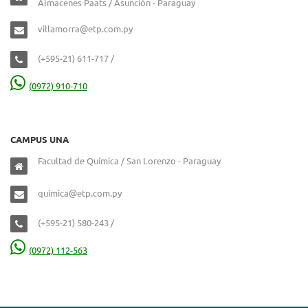
Almacenes Paats / Asunción - Paraguay
villamorra@etp.com.py
(+595-21) 611-717 /
(0972) 910-710
CAMPUS UNA
Facultad de Química / San Lorenzo - Paraguay
quimica@etp.com.py
(+595-21) 580-243 /
(0972) 112-563