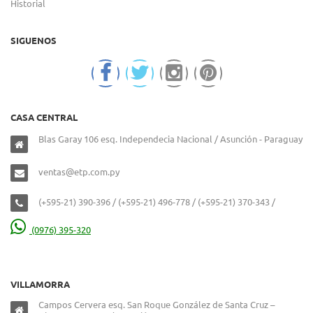
Historial
SIGUENOS
CASA CENTRAL
Blas Garay 106 esq. Independecia Nacional / Asunción - Paraguay
ventas@etp.com.py
(+595-21) 390-396 / (+595-21) 496-778 / (+595-21) 370-343 /
(0976) 395-320
VILLAMORRA
Campos Cervera esq. San Roque González de Santa Cruz –