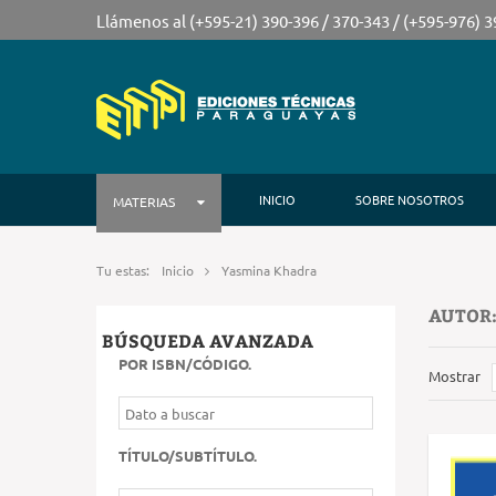
Llámenos al (+595-21) 390-396 / 370-343 / (+595-976) 
INICIO
SOBRE NOSOTROS
MATERIAS
Tu estas:
Inicio
Yasmina Khadra
AUTOR
BÚSQUEDA AVANZADA
POR ISBN/CÓDIGO
.
Mostrar
TÍTULO/SUBTÍTULO
.