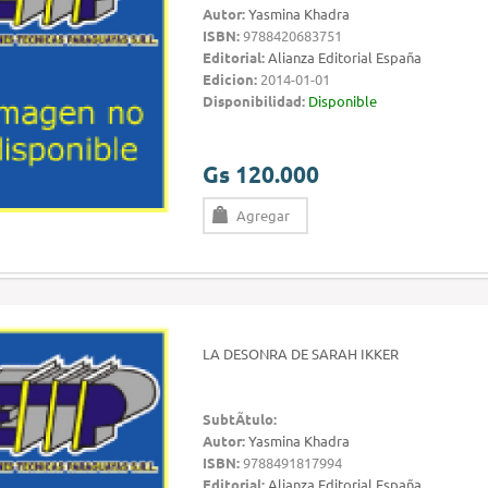
Autor:
Yasmina Khadra
ISBN:
9788420683751
Editorial:
Alianza Editorial España
Edicion:
2014-01-01
Disponibilidad:
Disponible
Gs 120.000
Agregar
LA DESONRA DE SARAH IKKER
SubtÃ­tulo:
Autor:
Yasmina Khadra
ISBN:
9788491817994
Editorial:
Alianza Editorial España