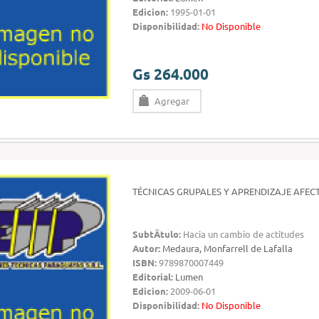
Edicion:
1995-01-01
Disponibilidad:
No Disponible
Gs 264.000
Agregar
TÉCNICAS GRUPALES Y APRENDIZAJE AFEC
SubtÃ­tulo:
Hacia un cambio de actitudes
Autor:
Medaura, Monfarrell de Lafalla
ISBN:
9789870007449
Editorial:
Lumen
Edicion:
2009-06-01
Disponibilidad:
No Disponible