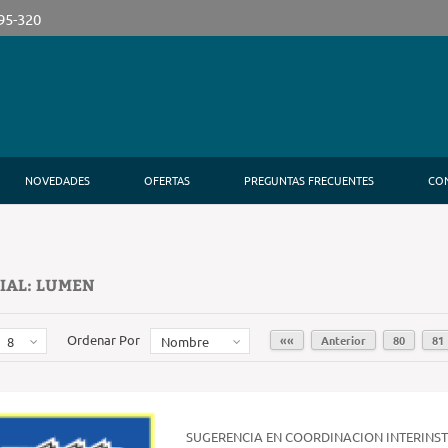
395-320
NOVEDADES
OFERTAS
PREGUNTAS FRECUENTES
CO
IAL: LUMEN
Ordenar Por
««
Anterior
80
81
8
Nombre
SUGERENCIA EN COORDINACION INTERINS