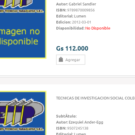
Autor:
Gabriel Sandler
ISBN:
9789870009856
Editorial:
Lumen
Edicion:
2012-03-01
Disponibilidad:
No Disponible
Gs 112.000
Agregar
TECNICAS DE INVESTIGACION SOCIAL COLE
SubtÃ­tulo:
Autor:
Ezequiel Ander-Egg
ISBN:
9507245138
Editorial:
Lumen