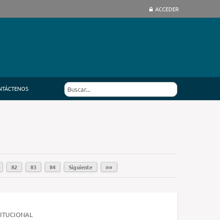
ACCEDER
NTÁCTENOS
82
83
84
Siguiente
»»
TITUCIONAL