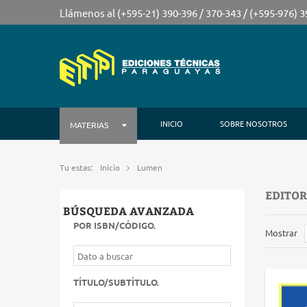
Llámenos al (+595-21) 390-396 / 370-343 / (+595-976) 
INICIO
SOBRE NOSOTROS
MATERIAS
Tu estas:
Inicio
Lumen
EDITOR
BÚSQUEDA AVANZADA
POR ISBN/CÓDIGO
.
Mostrar
TÍTULO/SUBTÍTULO
.