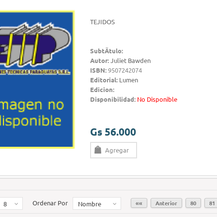
TEJIDOS
SubtÃ­tulo:
Autor:
Juliet Bawden
ISBN:
9507242074
Editorial:
Lumen
Edicion:
Disponibilidad:
No Disponible
Gs 56.000
Agregar
Ordenar Por
««
Anterior
80
81
8
Nombre