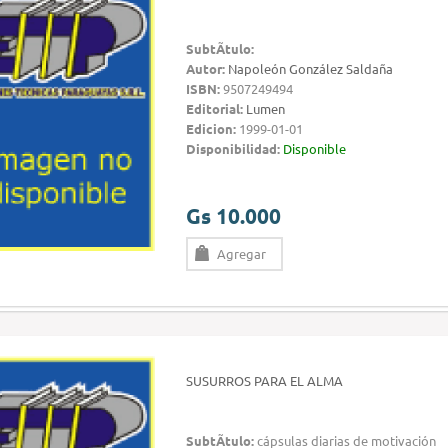
SubtÃ­tulo:
Autor:
Napoleón González Saldaña
ISBN:
9507249494
Editorial:
Lumen
Edicion:
1999-01-01
Disponibilidad:
Disponible
Gs 10.000
Agregar
SUSURROS PARA EL ALMA
SubtÃ­tulo:
cápsulas diarias de motivación