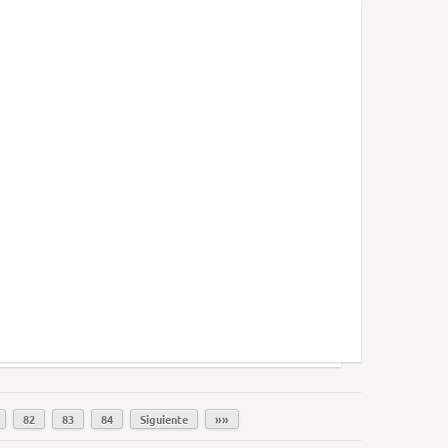
82
83
84
Siguiente
»»