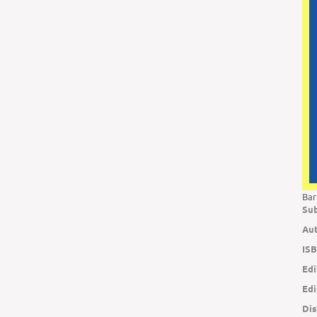
Bar
Sub
Aut
ISB
Edi
Edi
Dis