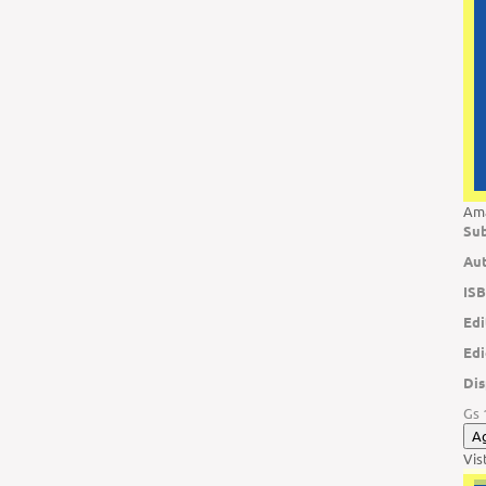
Ama
Sub
Aut
ISB
Edi
Edi
Dis
Gs 
A
Vis