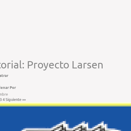
torial: Proyecto Larsen
trar
enar Por
mbre
3
4
Siguiente
»»