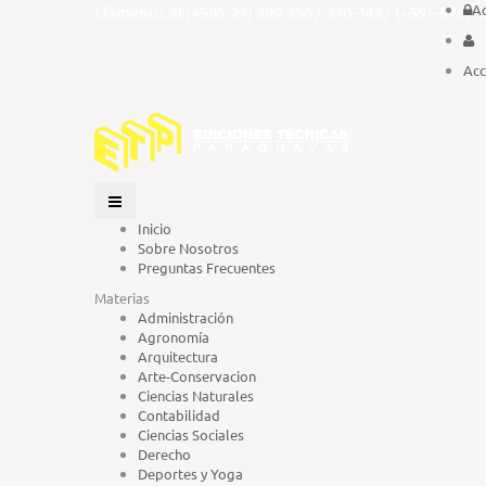
A
Llámenos al (+595-21) 390-396 / 370-343 / (+595-976) 
Acc
Inicio
Sobre Nosotros
Preguntas Frecuentes
Materias
Administración
Agronomía
Arquitectura
Arte-Conservacion
Ciencias Naturales
Contabilidad
Ciencias Sociales
Derecho
Deportes y Yoga