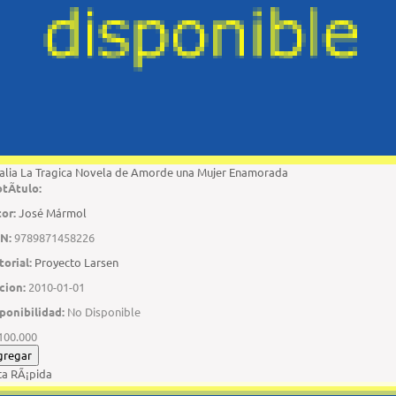
lia La Tragica Novela de Amorde una Mujer Enamorada
tÃ­tulo:
or:
José Mármol
N:
9789871458226
torial:
Proyecto Larsen
cion:
2010-01-01
ponibilidad:
No Disponible
100.000
gregar
ta RÃ¡pida