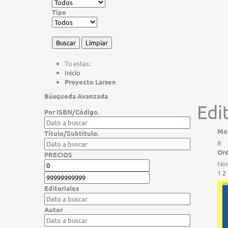
Tipo
Buscar
Tu estas:
Inicio
Proyecto Larsen
Búsqueda Avanzada
Edi
Por ISBN/Código
.
Mos
Título/Subtítulo
.
8
Ord
PRECIOS
No
1
2
Editoriales
Autor