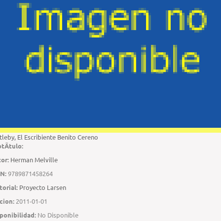
tleby, El Escribiente Benito Cereno
tÃ­tulo:
or:
Herman Melville
N:
9789871458264
torial:
Proyecto Larsen
cion:
2011-01-01
ponibilidad:
No Disponible