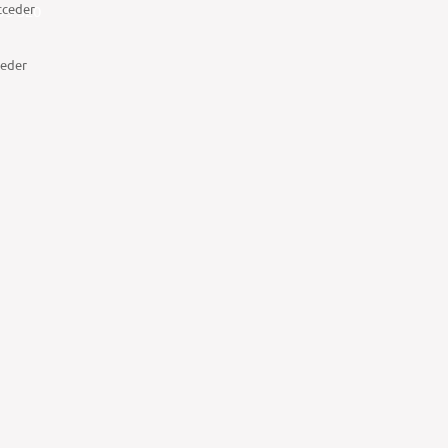
cceder
395-320
eder