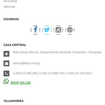
Mi Cuenta
Historial
SIGUENOS
CASA CENTRAL
Blas Garay 106 esq. Independecia Nacional / Asunción - Paraguay
ventas@etp.com.py
(+595-21) 390-396 / (+595-21) 496-778 / (+595-21) 370-343 /
(0976) 395-320
VILLAMORRA