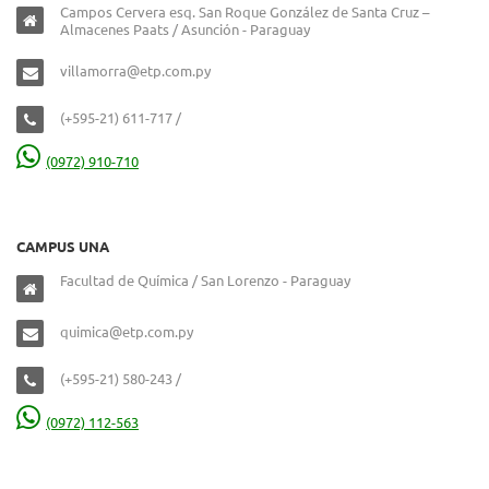
Campos Cervera esq. San Roque González de Santa Cruz –
Almacenes Paats / Asunción - Paraguay
villamorra@etp.com.py
(+595-21) 611-717 /
(0972) 910-710
CAMPUS UNA
Facultad de Química / San Lorenzo - Paraguay
quimica@etp.com.py
(+595-21) 580-243 /
(0972) 112-563