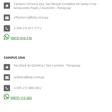
Campos Cervera esq. San Roque González de Santa Cruz –
Almacenes Paats / Asunción - Paraguay
villamorra@etp.com.py
(+595-21) 611-717 /
(0972) 910-710
CAMPUS UNA
Facultad de Química / San Lorenzo - Paraguay
quimica@etp.com.py
(+595-21) 580-243 /
(0972) 112-563