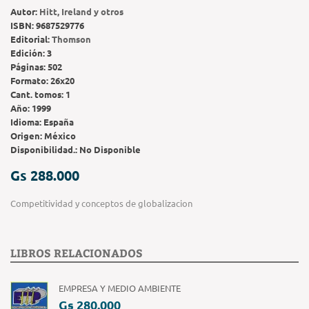
Autor:
Hitt, Ireland y otros
ISBN:
9687529776
Editorial:
Thomson
Edición:
3
Páginas:
502
Formato:
26x20
Cant. tomos:
1
Año:
1999
Idioma:
España
Origen:
México
Disponibilidad.:
No Disponible
Gs 288.000
Competitividad y conceptos de globalizacion
LIBROS RELACIONADOS
EMPRESA Y MEDIO AMBIENTE
Gs 280.000