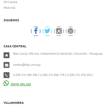
Mi Cuenta
Historial
SIGUENOS
CASA CENTRAL
Blas Garay 106 esq. Independecia Nacional / Asunción - Paraguay
ventas@etp.com.py
(+595-21) 390-396 / (+595-21) 496-778 / (+595-21) 370-343 /
(0976) 395-320
VILLAMORRA