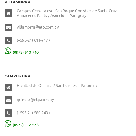
VILLAMORRA
Campos Cervera esq. San Roque González de Santa Cruz –
Almacenes Paats / Asunción - Paraguay
villamorra@etp.com.py
(+595-21) 611-717 /
(0972) 910-710
CAMPUS UNA
Facultad de Química / San Lorenzo - Paraguay
quimica@etp.com.py
(+595-21) 580-243 /
(0972) 112-563