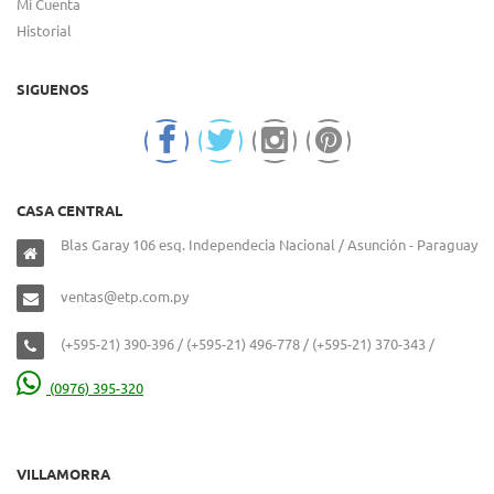
Mi Cuenta
Historial
SIGUENOS
CASA CENTRAL
Blas Garay 106 esq. Independecia Nacional / Asunción - Paraguay
ventas@etp.com.py
(+595-21) 390-396 / (+595-21) 496-778 / (+595-21) 370-343 /
(0976) 395-320
VILLAMORRA