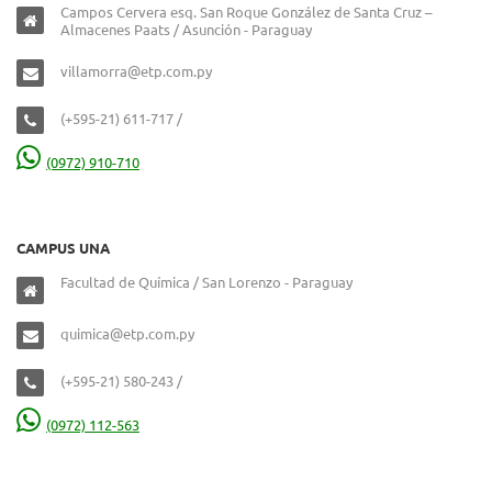
Campos Cervera esq. San Roque González de Santa Cruz –
Almacenes Paats / Asunción - Paraguay
villamorra@etp.com.py
(+595-21) 611-717 /
(0972) 910-710
CAMPUS UNA
Facultad de Química / San Lorenzo - Paraguay
quimica@etp.com.py
(+595-21) 580-243 /
(0972) 112-563