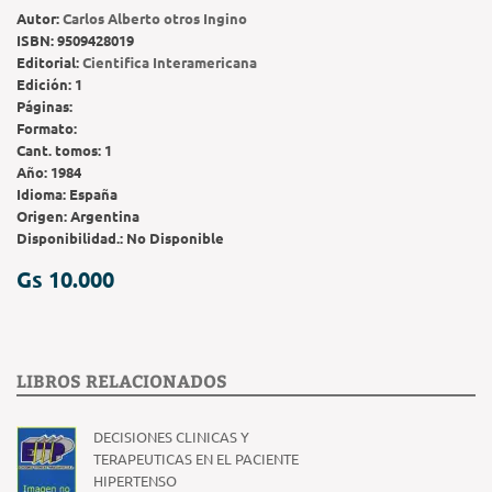
Autor:
Carlos Alberto otros Ingino
ISBN:
9509428019
Editorial:
Cientifica Interamericana
Edición:
1
Páginas:
Formato:
Cant. tomos:
1
Año:
1984
Idioma:
España
Origen:
Argentina
Disponibilidad.:
No Disponible
Gs 10.000
LIBROS RELACIONADOS
DECISIONES CLINICAS Y
TERAPEUTICAS EN EL PACIENTE
HIPERTENSO