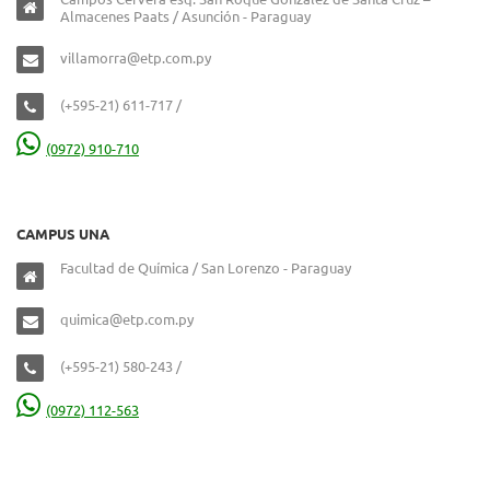
Almacenes Paats / Asunción - Paraguay
villamorra@etp.com.py
(+595-21) 611-717 /
(0972) 910-710
CAMPUS UNA
Facultad de Química / San Lorenzo - Paraguay
quimica@etp.com.py
(+595-21) 580-243 /
(0972) 112-563