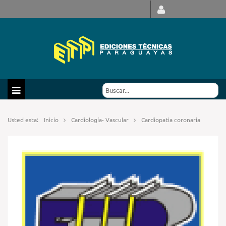
Usted esta:
Inicio
Cardiología- Vascular
Cardiopatia coronaria