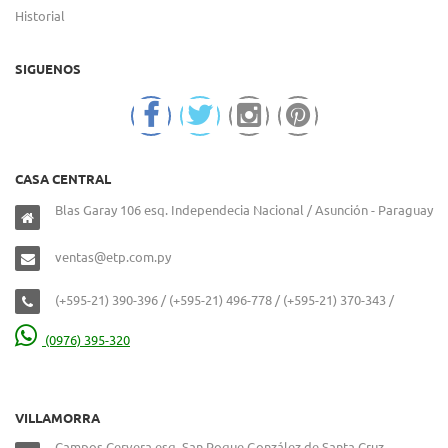
Historial
SIGUENOS
CASA CENTRAL
Blas Garay 106 esq. Independecia Nacional / Asunción - Paraguay
ventas@etp.com.py
(+595-21) 390-396 / (+595-21) 496-778 / (+595-21) 370-343 /
(0976) 395-320
VILLAMORRA
Campos Cervera esq. San Roque González de Santa Cruz –