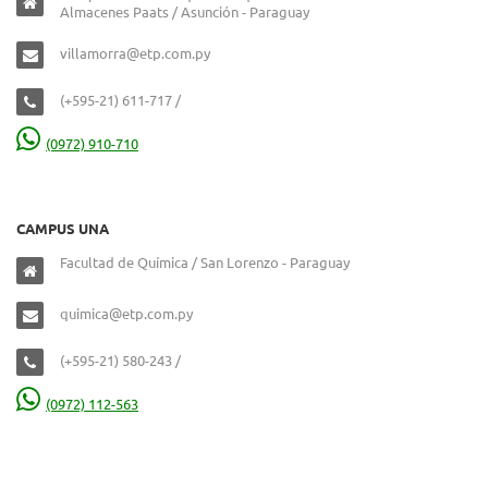
Almacenes Paats / Asunción - Paraguay
villamorra@etp.com.py
(+595-21) 611-717 /
(0972) 910-710
CAMPUS UNA
Facultad de Química / San Lorenzo - Paraguay
quimica@etp.com.py
(+595-21) 580-243 /
(0972) 112-563