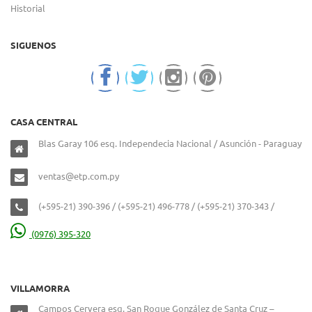
Historial
SIGUENOS
CASA CENTRAL
Blas Garay 106 esq. Independecia Nacional / Asunción - Paraguay
ventas@etp.com.py
(+595-21) 390-396 / (+595-21) 496-778 / (+595-21) 370-343 /
(0976) 395-320
VILLAMORRA
Campos Cervera esq. San Roque González de Santa Cruz –