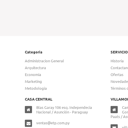
Categoria
SERVICIO
Administracion General
Historia
Arquitectura
Contactan
Economia
Ofertas
Marketing
Novedade
Metodologia
Términos 
CASA CENTRAL
VILLAMO
Blas Garay 106 esq. Independecia
Cam
Nacional / Asunción - Paraguay
Gon
Paats / As
ventas@etp.com.py
vil