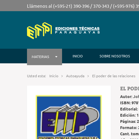
Llámenos al (+595-21) 390-396 / 370-343 / (+595-976) 
INICIO
SOBRE NOSOTROS
MATERIAS
Usted esta:
Inicio
Autoayuda
El poder de las relaciones
EL POD
Autor:
Jo
ISBN:
978
Editorial:
Edición:
1
Páginas:
2
Formato:
Cant. tom