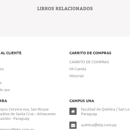
LIBROS RELACIONADOS
 AL CLIENTE
CARRITO DE COMPRAS
CARRITO DE COMPRAS
os
Mi Cuenta
Historial
s
de uso
RRA
CAMPUS UNA
pos Cervera esq. San Roque
Facultad de Química / San Lo
zález de Santa Cruz – Almacenes
Paraguay
unción - Paraguay
quimica@etp.com.py
lamorra@etp.com.py