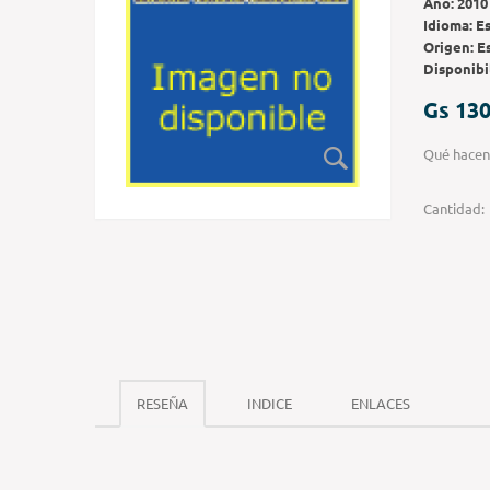
Año:
2010
Idioma:
E
Origen:
E
Disponibi
Gs 130
Qué hacen 
Cantidad:
RESEÑA
INDICE
ENLACES