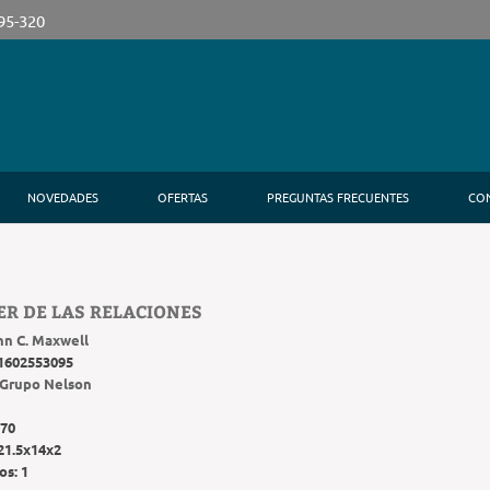
395-320
NOVEDADES
OFERTAS
PREGUNTAS FRECUENTES
CO
ER DE LAS RELACIONES
hn C. Maxwell
1602553095
Grupo Nelson
70
21.5x14x2
os:
1