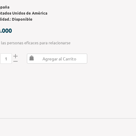
spaña
stados Unidos de América
lidad.:
Disponible
.000
las personas eficaces para relacionarse
Agregar al Carrito