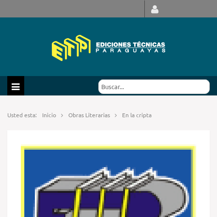
Usted esta:
Inicio
Obras Literarias
En la cripta