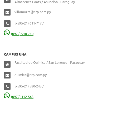
Almacenes Paats / Asunción - Paraguay
villamorra@etp.com.py
(+595-21) 611-717 /
(0972) 910-710
CAMPUS UNA
Facultad de Química / San Lorenzo - Paraguay
quimica@etp.com.py
(+595-21) 580-243 /
(0972) 112-563