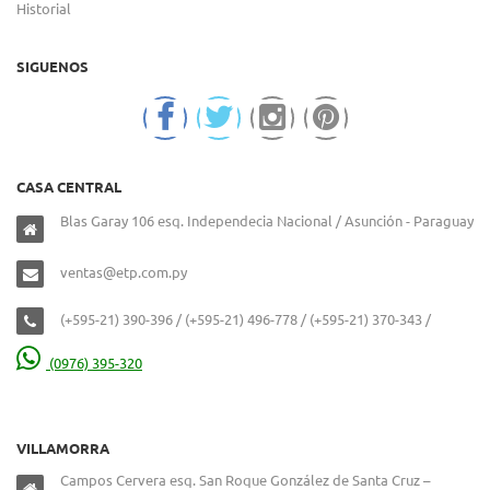
Historial
SIGUENOS
CASA CENTRAL
Blas Garay 106 esq. Independecia Nacional / Asunción - Paraguay
ventas@etp.com.py
(+595-21) 390-396 / (+595-21) 496-778 / (+595-21) 370-343 /
(0976) 395-320
VILLAMORRA
Campos Cervera esq. San Roque González de Santa Cruz –