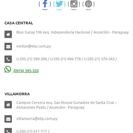
CASA CENTRAL
Blas Garay 106 esq. Independecia Nacional / Asunción - Paraguay
ventas@etp.com.py
(+595-21) 390-396 / (+595-21) 496-778 / (+595-21) 370-343 /
(0976) 395-320
VILLAMORRA
Campos Cervera esq. San Roque González de Santa Cruz –
Almacenes Paats / Asunción - Paraguay
villamorra@etp.com.py
(+595-21) 611-717 /