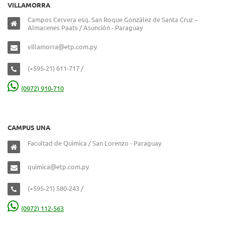
VILLAMORRA
Campos Cervera esq. San Roque González de Santa Cruz –
Almacenes Paats / Asunción - Paraguay
villamorra@etp.com.py
(+595-21) 611-717 /
(0972) 910-710
CAMPUS UNA
Facultad de Química / San Lorenzo - Paraguay
quimica@etp.com.py
(+595-21) 580-243 /
(0972) 112-563