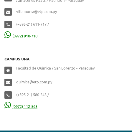
Almacenes Paats / Asunción - Paraguay
villamorra@etp.com.py
(+595-21) 611-717 /
(0972) 910-710
CAMPUS UNA
Facultad de Química / San Lorenzo - Paraguay
quimica@etp.com.py
(+595-21) 580-243 /
(0972) 112-563