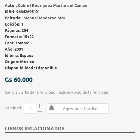
Autor:
Gabrirl Rodriguez Martin del Campo
ISBN:
968426951X
Editorial:
Manual Moderno MM
Edición:
1
Páginas:
204
Formato:
15x22
Cant. tomos:
1
Año:
2001
Idioma:
España
Origen:
México
Disponibilidad.:
Disponible
Gs 60.000
Ciencia y arte de la felicidad. Incluye juego de la felicidad
Cantidad:
Agregar al Carrito
LIBROS RELACIONADOS