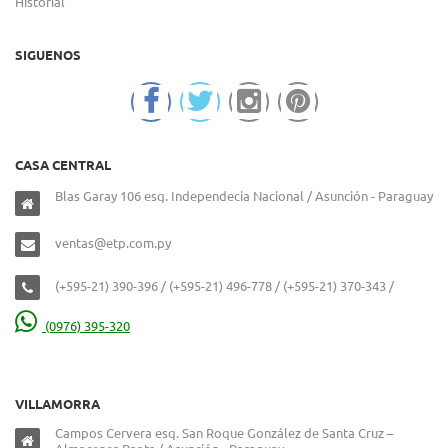
Historial
SIGUENOS
CASA CENTRAL
Blas Garay 106 esq. Independecia Nacional / Asunción - Paraguay
ventas@etp.com.py
(+595-21) 390-396 / (+595-21) 496-778 / (+595-21) 370-343 /
(0976) 395-320
VILLAMORRA
Campos Cervera esq. San Roque González de Santa Cruz –