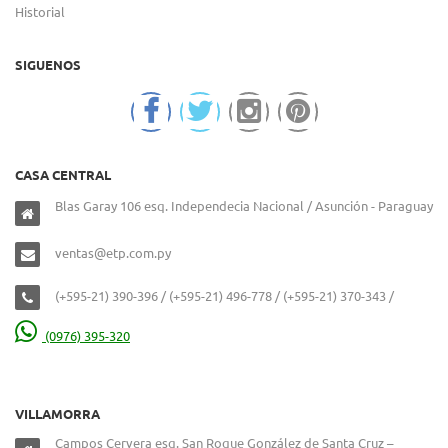
Historial
SIGUENOS
CASA CENTRAL
Blas Garay 106 esq. Independecia Nacional / Asunción - Paraguay
ventas@etp.com.py
(+595-21) 390-396 / (+595-21) 496-778 / (+595-21) 370-343 /
(0976) 395-320
VILLAMORRA
Campos Cervera esq. San Roque González de Santa Cruz –