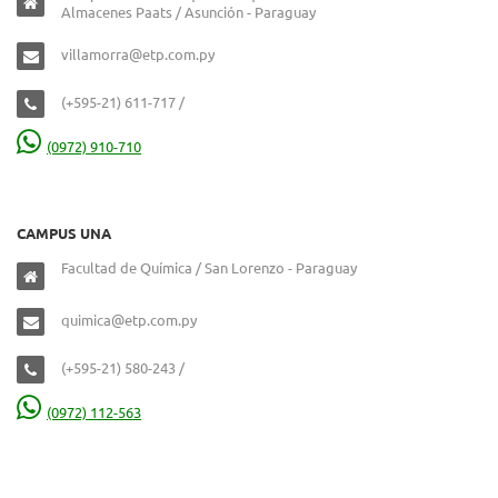
Almacenes Paats / Asunción - Paraguay
villamorra@etp.com.py
(+595-21) 611-717 /
(0972) 910-710
CAMPUS UNA
Facultad de Química / San Lorenzo - Paraguay
quimica@etp.com.py
(+595-21) 580-243 /
(0972) 112-563