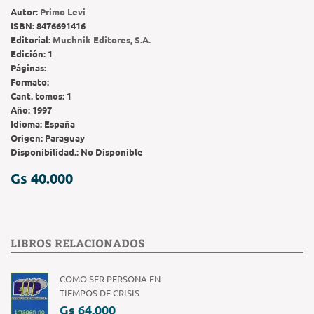
Autor:
Primo Levi
ISBN:
8476691416
Editorial:
Muchnik Editores, S.A.
Edición:
1
Páginas:
Formato:
Cant. tomos:
1
Año:
1997
Idioma:
España
Origen:
Paraguay
Disponibilidad.:
No Disponible
Gs 40.000
LIBROS RELACIONADOS
COMO SER PERSONA EN
TIEMPOS DE CRISIS
Gs 64.000