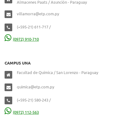
Almacenes Paats / Asunción - Paraguay
villamorra@etp.com.py
(+595-21) 611-717 /
(0972) 910-710
CAMPUS UNA
Facultad de Química / San Lorenzo - Paraguay
quimica@etp.com.py
(+595-21) 580-243 /
(0972) 112-563