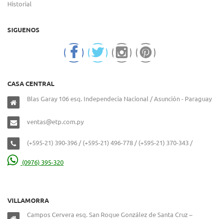
Historial
SIGUENOS
CASA CENTRAL
Blas Garay 106 esq. Independecia Nacional / Asunción - Paraguay
ventas@etp.com.py
(+595-21) 390-396 / (+595-21) 496-778 / (+595-21) 370-343 /
(0976) 395-320
VILLAMORRA
Campos Cervera esq. San Roque González de Santa Cruz –