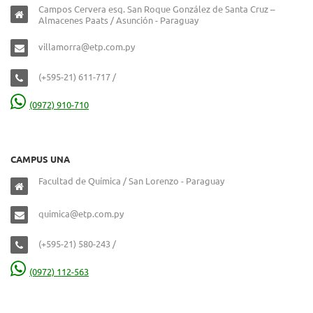
Campos Cervera esq. San Roque González de Santa Cruz –
Almacenes Paats / Asunción - Paraguay
villamorra@etp.com.py
(+595-21) 611-717 /
(0972) 910-710
CAMPUS UNA
Facultad de Química / San Lorenzo - Paraguay
quimica@etp.com.py
(+595-21) 580-243 /
(0972) 112-563