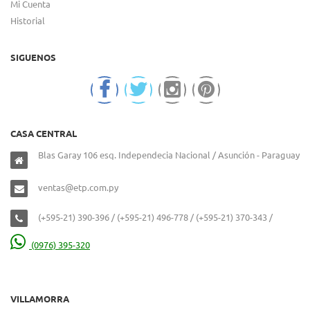
Mi Cuenta
Historial
SIGUENOS
CASA CENTRAL
Blas Garay 106 esq. Independecia Nacional / Asunción - Paraguay
ventas@etp.com.py
(+595-21) 390-396 / (+595-21) 496-778 / (+595-21) 370-343 /
(0976) 395-320
VILLAMORRA