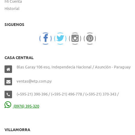
Mi Cuenta
Historial
SIGUENOS
CASA CENTRAL
Blas Garay 106 esq. Independecia Nacional / Asunción - Paraguay
ventas@etp.com.py
(+595-21) 390-396 / (+595-21) 496-778 / (+595-21) 370-343 /
(0976) 395-320
VILLAMORRA