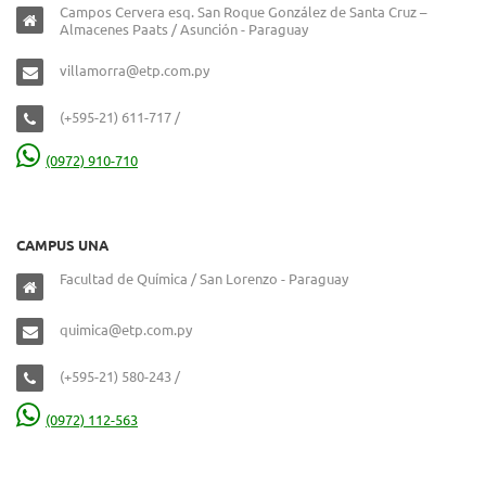
Campos Cervera esq. San Roque González de Santa Cruz –
Almacenes Paats / Asunción - Paraguay
villamorra@etp.com.py
(+595-21) 611-717 /
(0972) 910-710
CAMPUS UNA
Facultad de Química / San Lorenzo - Paraguay
quimica@etp.com.py
(+595-21) 580-243 /
(0972) 112-563