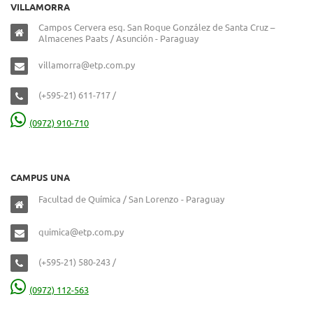
VILLAMORRA
Campos Cervera esq. San Roque González de Santa Cruz –
Almacenes Paats / Asunción - Paraguay
villamorra@etp.com.py
(+595-21) 611-717 /
(0972) 910-710
CAMPUS UNA
Facultad de Química / San Lorenzo - Paraguay
quimica@etp.com.py
(+595-21) 580-243 /
(0972) 112-563