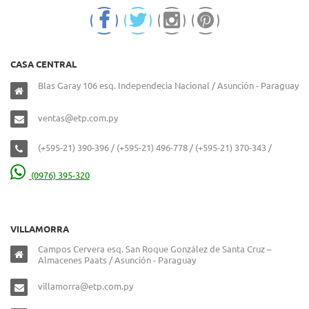
CASA CENTRAL
Blas Garay 106 esq. Independecia Nacional / Asunción - Paraguay
ventas@etp.com.py
(+595-21) 390-396 / (+595-21) 496-778 / (+595-21) 370-343 /
(0976) 395-320
VILLAMORRA
Campos Cervera esq. San Roque González de Santa Cruz –
Almacenes Paats / Asunción - Paraguay
villamorra@etp.com.py