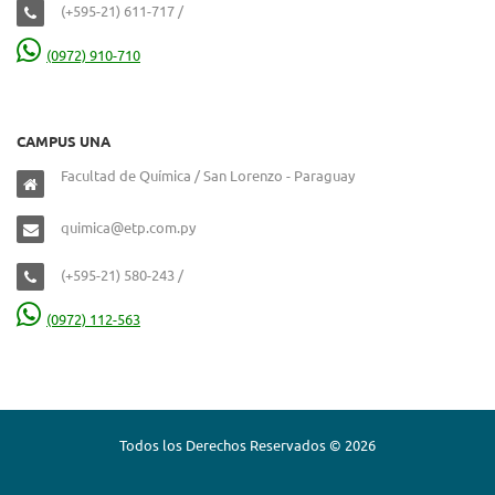
(+595-21) 611-717 /
(0972) 910-710
CAMPUS UNA
Facultad de Química / San Lorenzo - Paraguay
quimica@etp.com.py
(+595-21) 580-243 /
(0972) 112-563
Todos los Derechos Reservados © 2026