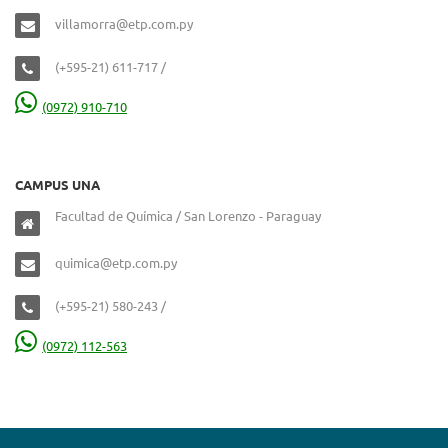
villamorra@etp.com.py
(+595-21) 611-717 /
(0972) 910-710
CAMPUS UNA
Facultad de Química / San Lorenzo - Paraguay
quimica@etp.com.py
(+595-21) 580-243 /
(0972) 112-563