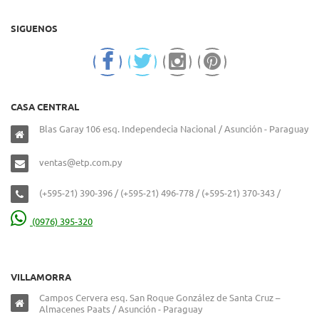
SIGUENOS
CASA CENTRAL
Blas Garay 106 esq. Independecia Nacional / Asunción - Paraguay
ventas@etp.com.py
(+595-21) 390-396 / (+595-21) 496-778 / (+595-21) 370-343 /
(0976) 395-320
VILLAMORRA
Campos Cervera esq. San Roque González de Santa Cruz –
Almacenes Paats / Asunción - Paraguay