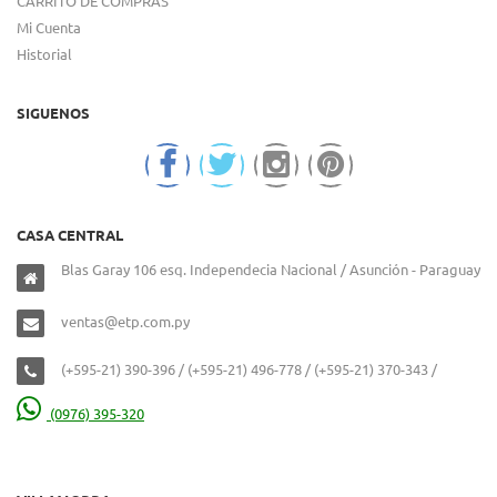
CARRITO DE COMPRAS
Mi Cuenta
Historial
SIGUENOS
CASA CENTRAL
Blas Garay 106 esq. Independecia Nacional / Asunción - Paraguay
ventas@etp.com.py
(+595-21) 390-396 / (+595-21) 496-778 / (+595-21) 370-343 /
(0976) 395-320