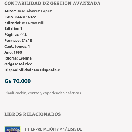
CONTABILIDAD DE GESTION AVANZADA
Autor:
Jose Alvarez Lopez
ISBN:
8448116372
Editorial:
McGraw-Hill
Edición:
1
Páginas:
448
Formato:
24x18
Cant. tomos:
1
Año:
1996
Idioma:
España
Origen:
México
Disponibilidad.:
No Disponible
Gs 70.000
Planificación, contro y experiencias prácticas
LIBROS RELACIONADOS
INTERPRETACIÓN Y ANÁLISIS DE