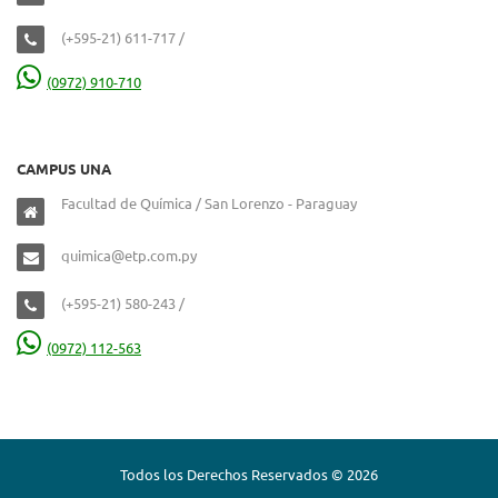
(+595-21) 611-717 /
(0972) 910-710
CAMPUS UNA
Facultad de Química / San Lorenzo - Paraguay
quimica@etp.com.py
(+595-21) 580-243 /
(0972) 112-563
Todos los Derechos Reservados © 2026