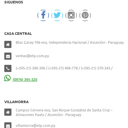
SIGUENOS
CASA CENTRAL
Blas Garay 106 esq. Independecia Nacional / Asunción - Paraguay
ventas@etp.com.py
(+595-21) 390-396 / (+595-21) 496-778 / (+595-21) 370-343 /
(0976) 395-320
VILLAMORRA
Campos Cervera esq. San Roque González de Santa Cruz –
Almacenes Paats / Asunción - Paraguay
villamorra@etp.com.py