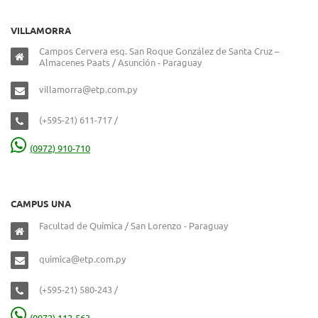
VILLAMORRA
Campos Cervera esq. San Roque González de Santa Cruz –
Almacenes Paats / Asunción - Paraguay
villamorra@etp.com.py
(+595-21) 611-717 /
(0972) 910-710
CAMPUS UNA
Facultad de Química / San Lorenzo - Paraguay
quimica@etp.com.py
(+595-21) 580-243 /
(0972) 112-563