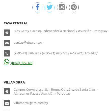
CASA CENTRAL
Blas Garay 106 esq. Independecia Nacional / Asunción - Paraguay
ventas@etp.com.py
(+595-21) 390-396 / (+595-21) 496-778 / (+595-21) 370-343 /
(0976) 395-320
VILLAMORRA
Campos Cervera esq. San Roque González de Santa Cruz –
Almacenes Paats / Asunción - Paraguay
villamorra@etp.com.py