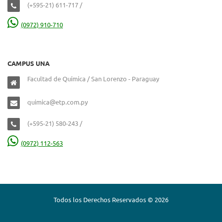
(+595-21) 611-717 /
(0972) 910-710
CAMPUS UNA
Facultad de Química / San Lorenzo - Paraguay
quimica@etp.com.py
(+595-21) 580-243 /
(0972) 112-563
Todos los Derechos Reservados © 2026