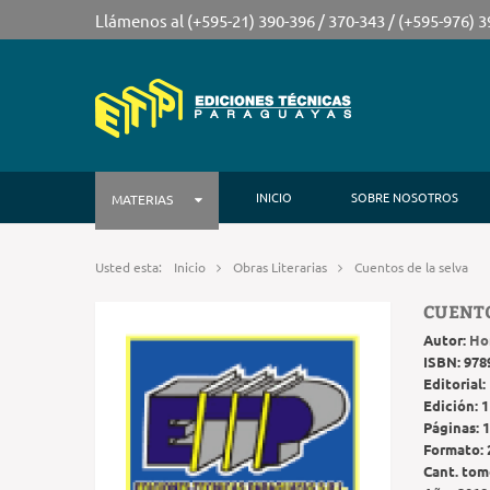
Llámenos al (+595-21) 390-396 / 370-343 / (+595-976) 
INICIO
SOBRE NOSOTROS
MATERIAS
Usted esta:
Inicio
Obras Literarias
Cuentos de la selva
CUENTO
Autor:
Ho
ISBN:
978
Editorial:
Edición:
1
Páginas:
1
Formato:
Cant. tom