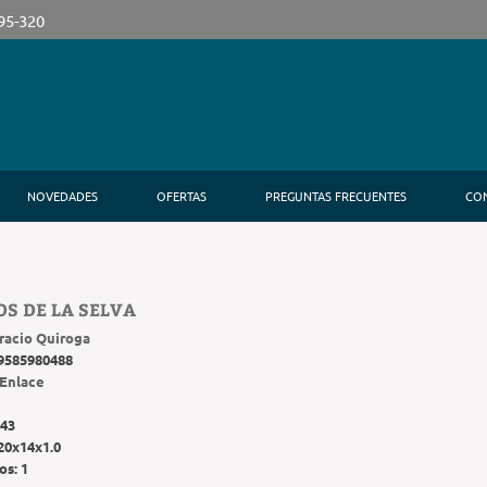
395-320
NOVEDADES
OFERTAS
PREGUNTAS FRECUENTES
CO
S DE LA SELVA
racio Quiroga
9585980488
Enlace
43
20x14x1.0
os:
1