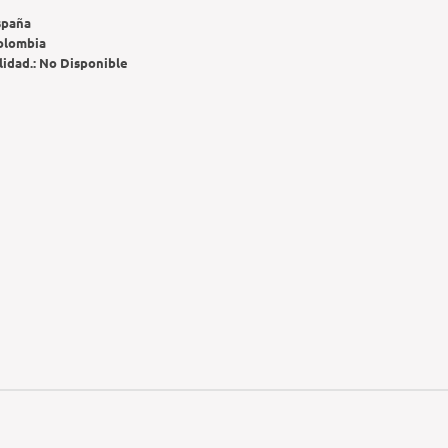
spaña
olombia
lidad.:
No Disponible