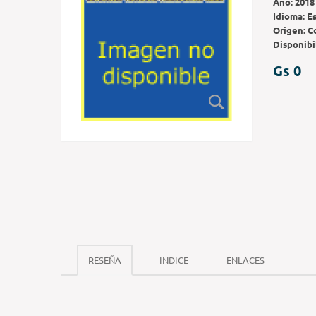
Año:
2018
Idioma:
E
Origen:
C
Disponibi
Gs 0
RESEÑA
INDICE
ENLACES