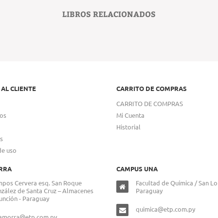
LIBROS RELACIONADOS
 AL CLIENTE
CARRITO DE COMPRAS
CARRITO DE COMPRAS
os
Mi Cuenta
Historial
s
de uso
RRA
CAMPUS UNA
pos Cervera esq. San Roque
Facultad de Química / San Lo
zález de Santa Cruz – Almacenes
Paraguay
unción - Paraguay
quimica@etp.com.py
lamorra@etp.com.py