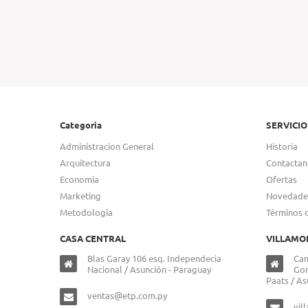
Categoria
SERVICIO
Administracion General
Historia
Arquitectura
Contactan
Economia
Ofertas
Marketing
Novedade
Metodologia
Términos 
CASA CENTRAL
VILLAMO
Blas Garay 106 esq. Independecia
Cam
Nacional / Asunción - Paraguay
Gon
Paats / As
ventas@etp.com.py
vil