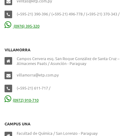
ventas@etp.com.py
(+595-21) 390-396 / (+595-21) 496-778 / (+595-21) 370-343 /
(0976) 395-320
VILLAMORRA
Campos Cervera esq. San Roque González de Santa Cruz –
Almacenes Paats / Asunción - Paraguay
villamorra@etp.com.py
(+595-21) 611-717 /
(0972) 910-710
CAMPUS UNA
Facultad de Química / San Lorenzo - Paraguay