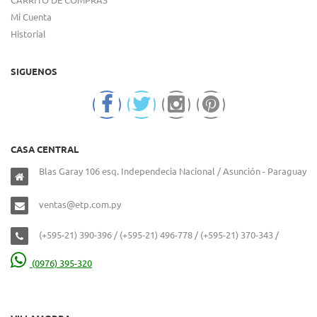
Mi Cuenta
Historial
SIGUENOS
CASA CENTRAL
Blas Garay 106 esq. Independecia Nacional / Asunción - Paraguay
ventas@etp.com.py
(+595-21) 390-396 / (+595-21) 496-778 / (+595-21) 370-343 /
(0976) 395-320