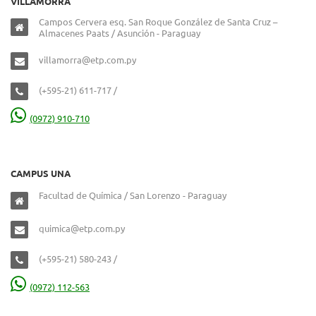
VILLAMORRA
Campos Cervera esq. San Roque González de Santa Cruz –
Almacenes Paats / Asunción - Paraguay
villamorra@etp.com.py
(+595-21) 611-717 /
(0972) 910-710
CAMPUS UNA
Facultad de Química / San Lorenzo - Paraguay
quimica@etp.com.py
(+595-21) 580-243 /
(0972) 112-563