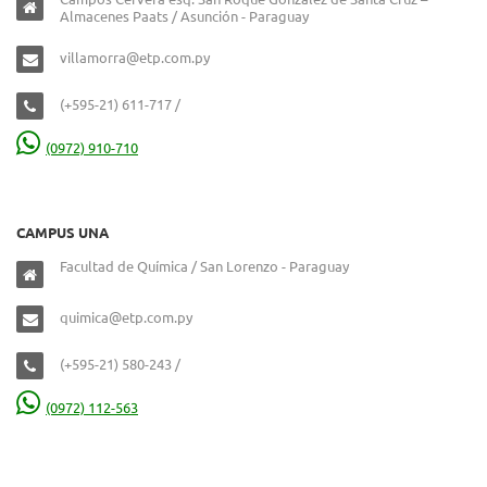
Almacenes Paats / Asunción - Paraguay
villamorra@etp.com.py
(+595-21) 611-717 /
(0972) 910-710
CAMPUS UNA
Facultad de Química / San Lorenzo - Paraguay
quimica@etp.com.py
(+595-21) 580-243 /
(0972) 112-563