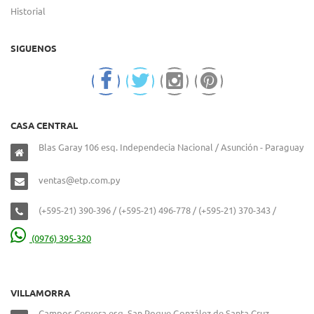
Historial
SIGUENOS
CASA CENTRAL
Blas Garay 106 esq. Independecia Nacional / Asunción - Paraguay
ventas@etp.com.py
(+595-21) 390-396 / (+595-21) 496-778 / (+595-21) 370-343 /
(0976) 395-320
VILLAMORRA
Campos Cervera esq. San Roque González de Santa Cruz –