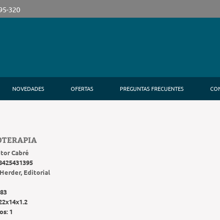
395-320
NOVEDADES
OFERTAS
PREGUNTAS FRECUENTES
CO
OTERAPIA
ctor Cabré
8425431395
Herder, Editorial
83
22x14x1.2
os:
1