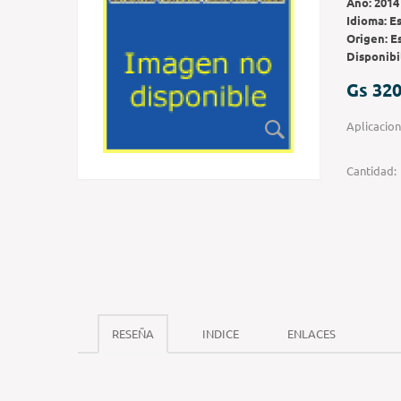
Año:
2014
Idioma:
E
Origen:
E
Disponibi
Gs 320
Aplicacion
Cantidad:
RESEÑA
INDICE
ENLACES