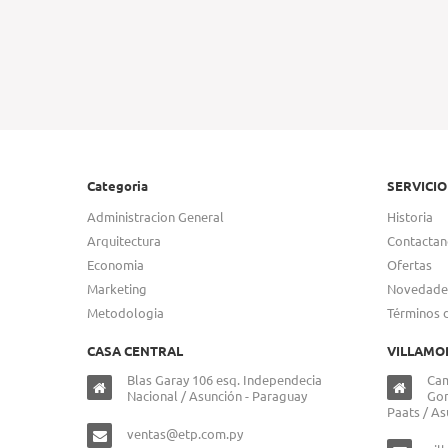
Categoria
SERVICIO
Administracion General
Historia
Arquitectura
Contactan
Economia
Ofertas
Marketing
Novedade
Metodologia
Términos 
CASA CENTRAL
VILLAMO
Blas Garay 106 esq. Independecia
Cam
Nacional / Asunción - Paraguay
Gon
Paats / As
ventas@etp.com.py