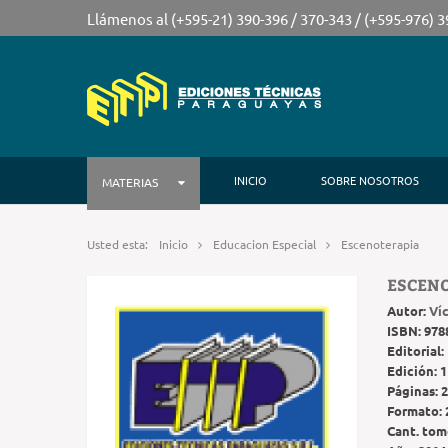
Llámenos al (+595-21) 390-396 / 370-343 / (+595-976) 
INICIO
SOBRE NOSOTROS
MATERIAS
Usted esta:
Inicio
Educacion Especial
Escenoterapia
ESCEN
Autor:
Ví
ISBN:
978
Editorial:
Edición:
1
Páginas:
2
Formato:
Cant. tom