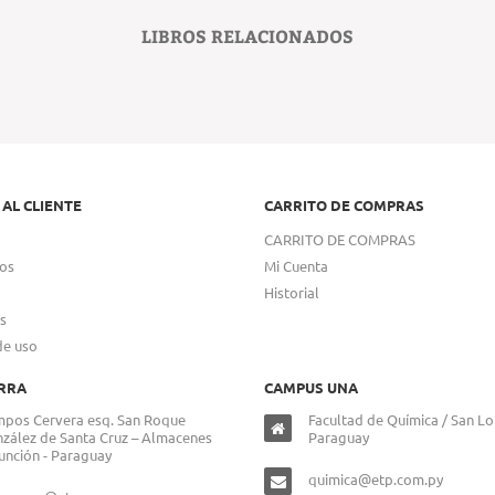
LIBROS RELACIONADOS
 AL CLIENTE
CARRITO DE COMPRAS
CARRITO DE COMPRAS
os
Mi Cuenta
Historial
s
de uso
RRA
CAMPUS UNA
pos Cervera esq. San Roque
Facultad de Química / San Lo
zález de Santa Cruz – Almacenes
Paraguay
unción - Paraguay
quimica@etp.com.py