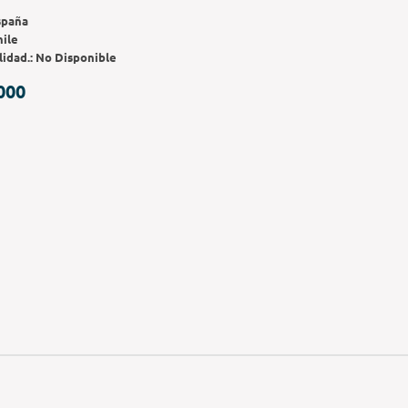
spaña
hile
lidad.:
No Disponible
000