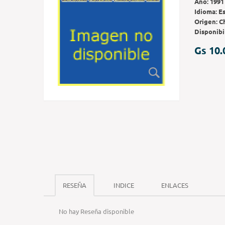
Año:
1991
Idioma:
E
Origen:
C
Disponibi
Gs 10.
RESEÑA
INDICE
ENLACES
No hay Reseña disponible