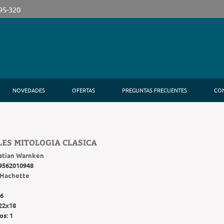
395-320
NOVEDADES
OFERTAS
PREGUNTAS FRECUENTES
CO
ES MITOLOGIA CLASICA
istian Warnken
9562010948
Hachette
6
22x18
os:
1