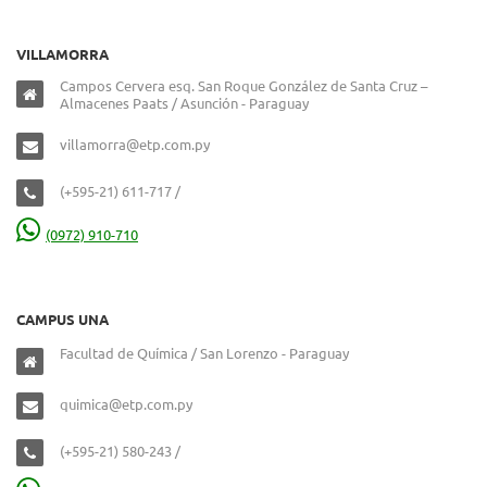
VILLAMORRA
Campos Cervera esq. San Roque González de Santa Cruz –
Almacenes Paats / Asunción - Paraguay
villamorra@etp.com.py
(+595-21) 611-717 /
(0972) 910-710
CAMPUS UNA
Facultad de Química / San Lorenzo - Paraguay
quimica@etp.com.py
(+595-21) 580-243 /