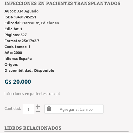
INFECCIONES EN PACIENTES TRANSPLANTADOS
Autor:
J.M Aguado
ISBN:
8481745251
Editorial:
Harcourt, Ediciones
Edición:
1
Páginas:
527
Formato:
25x17x2.7
Cant. tomos:
1
Año:
2000
Idioma:
España
Origen:
Disponibilidad.:
Disponible
Gs 20.000
Infecciones en pacientes transpl
Cantidad:
Agregar al Carrito
LIBROS RELACIONADOS