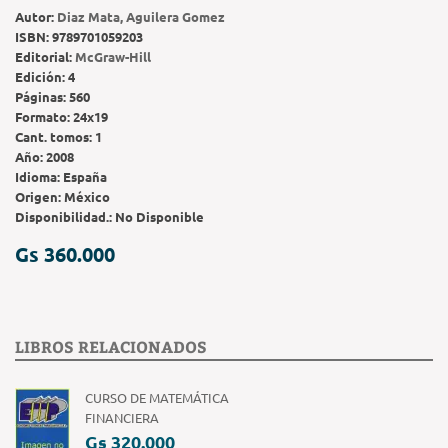
Autor:
Diaz Mata, Aguilera Gomez
ISBN:
9789701059203
Editorial:
McGraw-Hill
Edición:
4
Páginas:
560
Formato:
24x19
Cant. tomos:
1
Año:
2008
Idioma:
España
Origen:
México
Disponibilidad.:
No Disponible
Gs 360.000
LIBROS RELACIONADOS
CURSO DE MATEMÁTICA
FINANCIERA
Gs 320.000