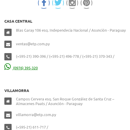
CASA CENTRAL
Blas Garay 106 esq. Independecia Nacional / Asunción - Paraguay
ventas@etp.com.py
(+595-21) 390-396 / (+595-21) 496-778 / (+595-21) 370-343 /
(0976) 395-320
VILLAMORRA
Campos Cervera esq. San Roque González de Santa Cruz –
Almacenes Paats / Asunción - Paraguay
villamorra@etp.com.py
(+595-21) 611-717 /