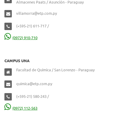
Almacenes Paats / Asunción - Paraguay
villamorra@etp.com.py
(+595-21) 611-717 /
(0972) 910-710
CAMPUS UNA
Facultad de Química / San Lorenzo - Paraguay
quimica@etp.com.py
(+595-21) 580-243 /
(0972) 112-563