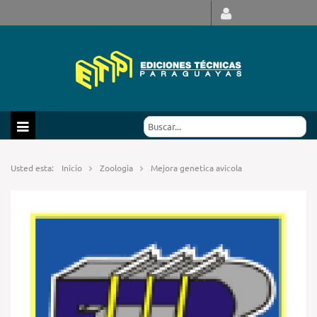
Usted esta:
Inicio
Zoologia
Mejora genetica avicola