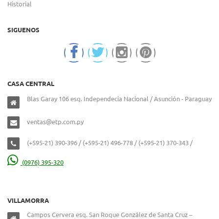
Historial
SIGUENOS
CASA CENTRAL
Blas Garay 106 esq. Independecia Nacional / Asunción - Paraguay
ventas@etp.com.py
(+595-21) 390-396 / (+595-21) 496-778 / (+595-21) 370-343 /
(0976) 395-320
VILLAMORRA
Campos Cervera esq. San Roque González de Santa Cruz –