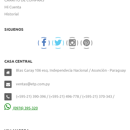
Mi Cuenta
Historial
SIGUENOS
CASA CENTRAL
Blas Garay 106 esq. Independecia Nacional / Asunción - Paraguay
ventas@etp.com.py
(+595-21) 390-396 / (+595-21) 496-778 / (+595-21) 370-343 /
(0976) 395-320