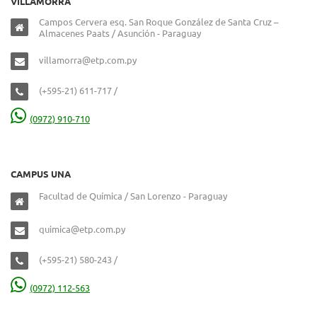
VILLAMORRA
Campos Cervera esq. San Roque González de Santa Cruz –
Almacenes Paats / Asunción - Paraguay
villamorra@etp.com.py
(+595-21) 611-717 /
(0972) 910-710
CAMPUS UNA
Facultad de Química / San Lorenzo - Paraguay
quimica@etp.com.py
(+595-21) 580-243 /
(0972) 112-563