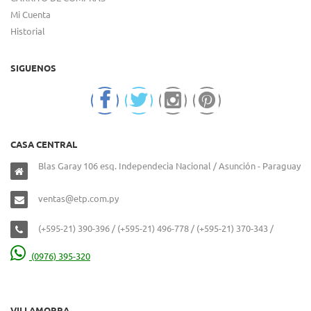
Mi Cuenta
Historial
SIGUENOS
CASA CENTRAL
Blas Garay 106 esq. Independecia Nacional / Asunción - Paraguay
ventas@etp.com.py
(+595-21) 390-396 / (+595-21) 496-778 / (+595-21) 370-343 /
(0976) 395-320
VILLAMORRA