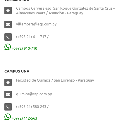
Campos Cervera esq. San Roque González de Santa Cruz –
Almacenes Paats / Asunción - Paraguay
villamorra@etp.com.py
(+595-21) 611-717 /
(0972) 910-710
CAMPUS UNA
Facultad de Química / San Lorenzo - Paraguay
quimica@etp.com.py
(+595-21) 580-243 /
(0972) 112-563