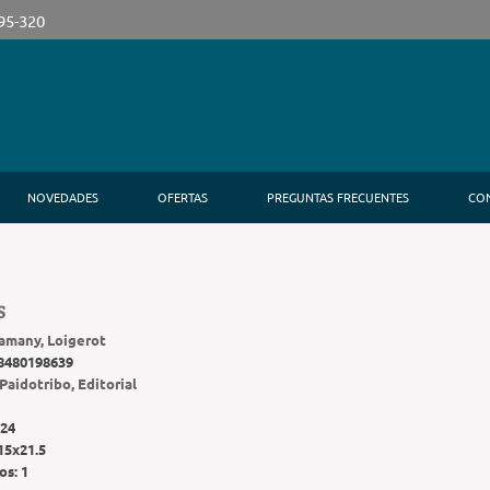
395-320
NOVEDADES
OFERTAS
PREGUNTAS FRECUENTES
CO
S
amany, Loigerot
8480198639
Paidotribo, Editorial
24
15x21.5
os:
1