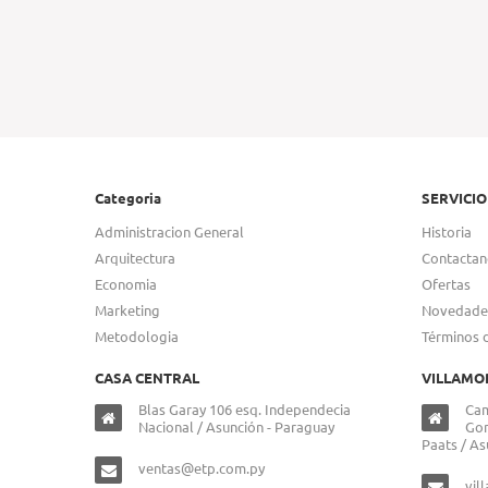
Categoria
SERVICIO
Administracion General
Historia
Arquitectura
Contactan
Economia
Ofertas
Marketing
Novedade
Metodologia
Términos 
CASA CENTRAL
VILLAMO
Blas Garay 106 esq. Independecia
Cam
Nacional / Asunción - Paraguay
Gon
Paats / As
ventas@etp.com.py
vil