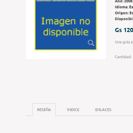
Año:
2008
Idioma:
E
Origen:
E
Disponibi
Gs 120
Una guia p
Cantidad:
RESEÑA
INDICE
ENLACES