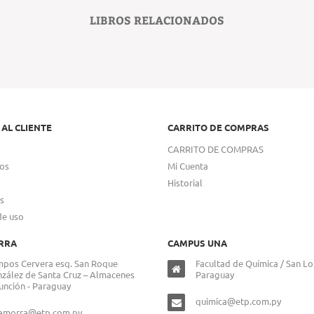
LIBROS RELACIONADOS
 AL CLIENTE
CARRITO DE COMPRAS
CARRITO DE COMPRAS
os
Mi Cuenta
Historial
s
de uso
RRA
CAMPUS UNA
pos Cervera esq. San Roque
Facultad de Química / San Lo
zález de Santa Cruz – Almacenes
Paraguay
unción - Paraguay
quimica@etp.com.py
lamorra@etp.com.py