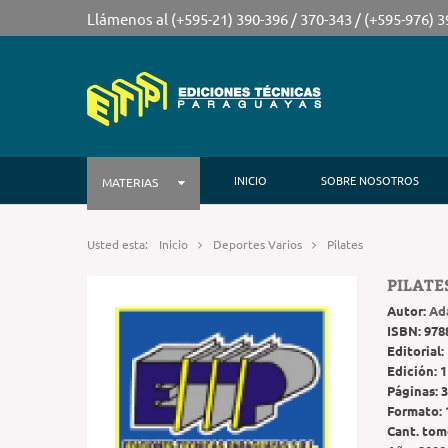
Llámenos al (+595-21) 390-396 / 370-343 / (+595-976) 
INICIO
SOBRE NOSOTROS
MATERIAS
Usted esta:
Inicio
Deportes Varios
Pilates
PILATE
Autor:
Ad
ISBN:
978
Editorial:
Edición:
1
Páginas:
3
Formato:
Cant. tom