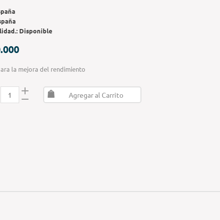
spaña
spaña
lidad.:
Disponible
.000
ara la mejora del rendimiento
Agregar al Carrito